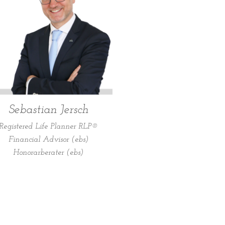
Sebastian Jersch
Registered Life Planner RLP®
Financial Advisor (ebs)
Honorarberater (ebs)