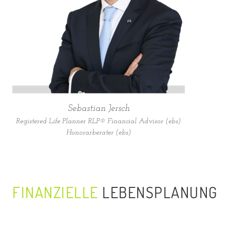
Sebastian Jersch
Registered Life Planner RLP® Financial Advisor (ebs)
Honorarberater (ebs)
FINANZIELLE
LEBENSPLANUNG