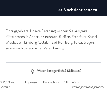
>> Nachricht senden
Einzugsgebiete: Unsere Beratung können Sie aus ganz
Mittelhessen in Anspruch nehmen,
Gießen
,
Frankfurt
,
Kassel
,
Wiesbaden
,
Limburg
,
Wetzlar
,
Bad Homburg
,
Fulda
,
Siegen
,
sowie nach persönlicher Vereinbarung.
Wissen Sie eigentlich...? (Selbsttest)
© 2023 Neo
Impressum
Datenschutz
ESG
Warum
Consult
Vermögensmanagement?